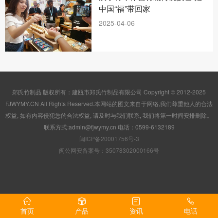
中国“福”带回家
2025-04-06
郑氏竹制品 版权所有：建瓯市郑氏竹制品有限公司 Copyright © 2012-2025
FJWYMY.CN All Rights Reserved.本网站的图文来自于网络,我们尊重他人的合法
权益, 如有内容侵犯您的合法权益, 请及时与我们联系, 我们将第一时间安排删除。
联系方式:admin@fjwymy.cn 电话：0599-6132189
闽ICP备20001756号-3
闽公网安备案号：35078302000166号
首页
产品
资讯
电话