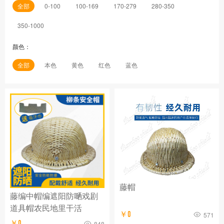
全部
0-100
100-169
170-279
280-350
350-1000
颜色：
全部
本色
黄色
红色
蓝色
藤帽
藤编中帽编遮阳防嗮戏剧
道具帽农民地里干活
￥0
571
￥0
848