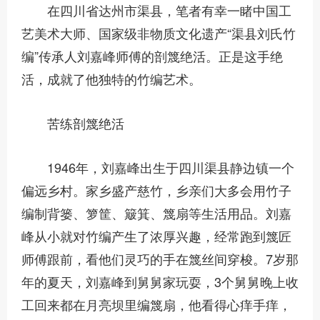
在四川省达州市渠县，笔者有幸一睹中国工
艺美术大师、国家级非物质文化遗产“渠县刘氏竹
编”传承人刘嘉峰师傅的剖篾绝活。正是这手绝
活，成就了他独特的竹编艺术。
苦练剖篾绝活
1946年，刘嘉峰出生于四川渠县静边镇一个
偏远乡村。家乡盛产慈竹，乡亲们大多会用竹子
编制背篓、箩筐、簸箕、篾扇等生活用品。刘嘉
峰从小就对竹编产生了浓厚兴趣，经常跑到篾匠
师傅跟前，看他们灵巧的手在篾丝间穿梭。7岁那
年的夏天，刘嘉峰到舅舅家玩耍，3个舅舅晚上收
工回来都在月亮坝里编篾扇，他看得心痒手痒，