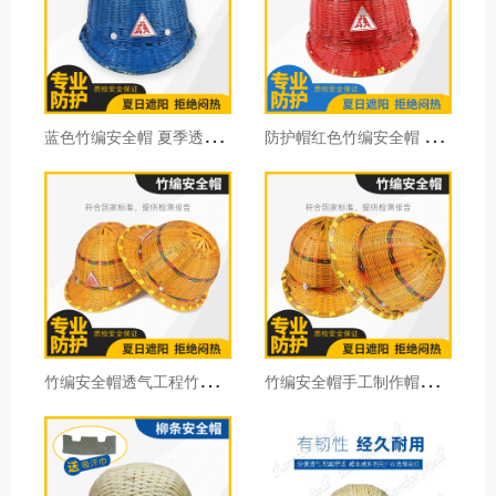
蓝
色竹编安全帽 夏季透气安全帽 工地竹子藤安全帽防护帽通用型
防
护帽红色竹编安全帽 夏季透气安全帽 工地竹子安全帽防护帽批发
竹
编安全帽透气工程竹帽竹制工地防护施工劳动防护用品30顶价格
竹
编安全帽手工制作帽透风夏天防护工地施工劳保防护头盔劳保用品