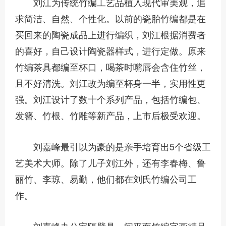
刘江为传统竹编工艺品植入现代审美观，追
求简洁、自然、个性化。以前的瓷胎竹编都是在
买回来的陶瓷成品上进行编织，刘江根据消费者
的喜好，自己设计陶瓷器样式，进行定做。原来
竹编茶具都编至杯口，喝茶时嘴唇会含住竹丝，
且不好清洗。刘江改为编至杯身一半，实用性更
强。刘江设计了数十个系列产品，包括竹编包、
发簪、竹根、竹雕等新产品，上市后极受欢迎。
刘嘉峰最引以为豪的是亲手培育出5个省级工
艺美术大师。除了儿子刘江外，还有李春梅、鲁
丽竹、李琼、易勤，他们都在刘氏竹编公司工
作。