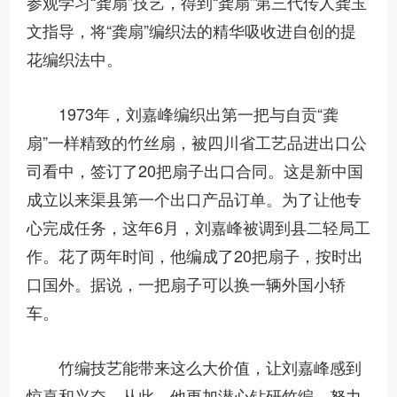
参观学习“龚扇”技艺，得到“龚扇”第三代传人龚玉
文指导，将“龚扇”编织法的精华吸收进自创的提
花编织法中。
1973年，刘嘉峰编织出第一把与自贡“龚
扇”一样精致的竹丝扇，被四川省工艺品进出口公
司看中，签订了20把扇子出口合同。这是新中国
成立以来渠县第一个出口产品订单。为了让他专
心完成任务，这年6月，刘嘉峰被调到县二轻局工
作。花了两年时间，他编成了20把扇子，按时出
口国外。据说，一把扇子可以换一辆外国小轿
车。
竹编技艺能带来这么大价值，让刘嘉峰感到
惊喜和兴奋。从此，他更加潜心钻研竹编，努力