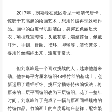
2017年，刘嘉峰在藏区看见一幅清代唐卡，
惊叹于其高超的绘画艺术，想用竹编再现这幅作
品。画中的白度母肌肤洁白，身穿五色丽质天
衣，项挂珠宝璎珞，头戴花蔓，端坐莲台，佩戴
耳环、手钏、臂圈、指环、脚镯等，装饰繁多，
要用竹丝编织出来，难度非常大。
但刘嘉峰是一个喜欢挑战的人，越难他越来
劲。他在每平方厘米编织48根竹丝的基础上，创
新运用了通经断纬、挑压穿插等特殊编织法，将
原来的二层平面编织改为三层编织。花了一整年
时间，刘嘉峰终于完成了一幅与原画同样规格的
竹编作品。竹编画上的白度母端庄慈祥，配饰繁