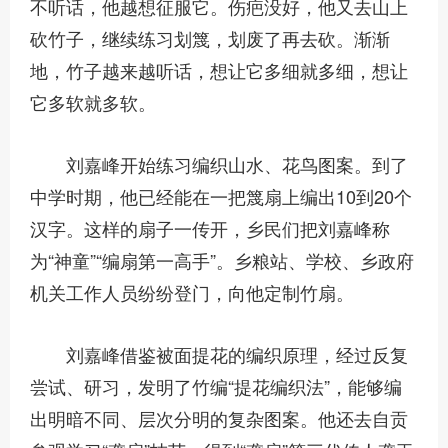
不听话，他越想征服它。伤疤没好，他又去山上
砍竹子，继续练习划篾，划废了再去砍。渐渐
地，竹子越来越听话，想让它多细就多细，想让
它多软就多软。
刘嘉峰开始练习编织山水、花鸟图案。到了
中学时期，他已经能在一把篾扇上编出10到20个
汉字。这样的扇子一传开，乡民们把刘嘉峰称
为“神童”“编扇第一高手”。乡粮站、学校、乡政府
机关工作人员纷纷登门，向他定制竹扇。
刘嘉峰借鉴被面提花的编织原理，经过反复
尝试、研习，发明了竹编“提花编织法”，能够编
出明暗不同、层次分明的复杂图案。他还去自贡