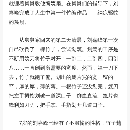
就缠着舅舅教他编篾扇。在舅舅们的指导下，刘
嘉峰完成了人生中第一件竹编作品——纳凉驱蚊
的篾扇。
从舅舅家回来的第二天清晨，刘嘉峰第一次
自己砍倒了一棵竹子，尝试划篾。划篾的工序是
不断用篾刀将竹子对开：一剖二，二剖四，四剖
八……一直剖到所需要的宽度。然而，第一刀下
去，竹子就跑了偏。划出的篾片宽的宽、窄的
窄，厚的厚，薄的薄。一根竹子还没划完，篾刀
把左手拇指划破一道深口子，鲜血直流。篾片也
锋利如刀刃，把手掌、手指划开几道口子。
7岁的刘嘉峰已经有了不服输的性格，竹子越