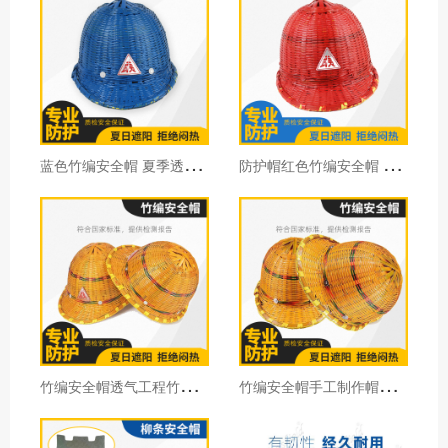
蓝
色竹编安全帽 夏季透气安全帽 工地竹子藤安全帽防护帽通用型
防
护帽红色竹编安全帽 夏季透气安全帽 工地竹子安全帽防护帽批发
竹
编安全帽透气工程竹帽竹制工地防护施工劳动防护用品30顶价格
竹
编安全帽手工制作帽透风夏天防护工地施工劳保防护头盔劳保用品