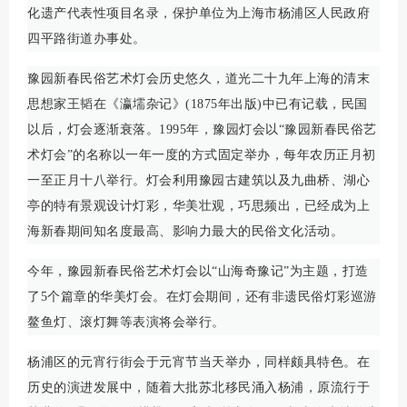
化遗产代表性项目名录，保护单位为上海市杨浦区人民政府
四平路街道办事处。
豫园新春民俗艺术灯会历史悠久，道光二十九年上海的清末
思想家王韬在《瀛壖杂记》(1875年出版)中已有记载，民国
以后，灯会逐渐衰落。1995年，豫园灯会以“豫园新春民俗艺
术灯会”的名称以一年一度的方式固定举办，每年农历正月初
一至正月十八举行。灯会利用豫园古建筑以及九曲桥、湖心
亭的特有景观设计灯彩，华美壮观，巧思频出，已经成为上
海新春期间知名度最高、影响力最大的民俗文化活动。
今年，豫园新春民俗艺术灯会以“山海奇豫记”为主题，打造
了5个篇章的华美灯会。在灯会期间，还有非遗民俗灯彩巡游
鳌鱼灯、滚灯舞等表演将会举行。
杨浦区的元宵行街会于元宵节当天举办，同样颇具特色。在
历史的演进发展中，随着大批苏北移民涌入杨浦，原流行于