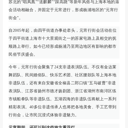
苏北的“唱凤凰”“送麒麟”“踩高跷”等新年风俗与上海本地的庙
会活动相融合，并固定于元宵进行，形成杨浦地区的“元宵行
街会”。
自2005年起，由四平街道办事处牵头，元宵行街会活动在位
于四平街道上海市十大景观街之一的苏家屯路上及相交的抚
顺路上举行。如今已经形成杨浦乃至周边地区有影响的都市
民俗节庆盛会。
今年，元宵行街会聚集了24支非遗表演队伍。不仅有金达莱
舞蹈队、民间婚俗队、快乐艺术团、社区腰鼓队等上海本地
非遗队伍，还有来自安徽省全椒县二郎口镇“五马破曹”非遗
表演队、江苏省扬州市德才扬剧团、浙江省湖州市南浔区练
市镇船拳队等非遗队伍。五湖四海的非遗队伍将献上一系列
精彩表演。40多位非遗传承人也将把各地美食、手工艺带到
行街会，让市民沉浸式体验非遗魅力。
元宵期间，还可以到这些地方看花灯