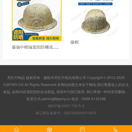
藤帽
藤
编中帽编遮阳防嗮戏剧道具帽农民地里干活透气防晒工作劳保
郑氏竹制品 版权所有：建瓯市郑氏竹制品有限公司 Copyright © 2012-2025
FJWYMY.CN All Rights Reserved.本网站的图文来自于网络,我们尊重他人的合法
权益, 如有内容侵犯您的合法权益, 请及时与我们联系, 我们将第一时间安排删除。
联系方式:admin@fjwymy.cn 电话：0599-6132189
闽ICP备20001756号-3
闽公网安备案号：35078302000166号