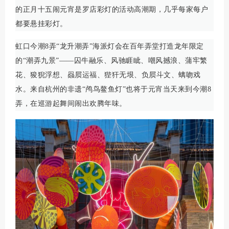
的正月十五闹元宵是罗店彩灯的活动高潮期，几乎每家每户
都要悬挂彩灯。
虹口今潮8弄“龙升潮弄”海派灯会在百年弄堂打造龙年限定
的“潮弄九景”——囚牛融乐、风驰睚眦、嘲风撼浪、蒲牢繁
花、狻猊浮想、赑屃运福、狴犴无垠、负屃斗文、螭吻戏
水。来自杭州的非遗“鸬鸟鳌鱼灯”也将于元宵当天来到今潮8
弄，在巡游起舞间闹出欢腾年味。