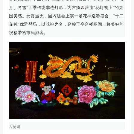
月、冬雪”四季传统非遗灯彩，为古猗园营造“花灯初上”的氛
围美感。元宵当天，园内还会上演一场花神巡游盛会，“十二
花神”优雅登场，以花神之名，穿梭于亭台楼阁间，将美好的
祝福带给市民游客。
古猗园