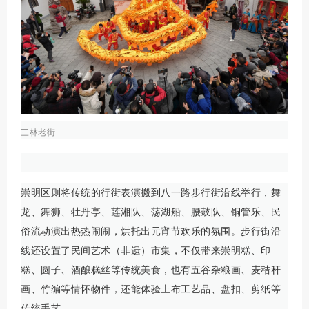
三林老街
崇明区则将传统的行街表演搬到八一路步行街沿线举行，舞
龙、舞狮、牡丹亭、莲湘队、荡湖船、腰鼓队、铜管乐、民
俗流动演出热热闹闹，烘托出元宵节欢乐的氛围。步行街沿
线还设置了民间艺术（非遗）市集，不仅带来崇明糕、印
糕、圆子、酒酿糕丝等传统美食，也有五谷杂粮画、麦秸秆
画、竹编等情怀物件，还能体验土布工艺品、盘扣、剪纸等
传统手艺。