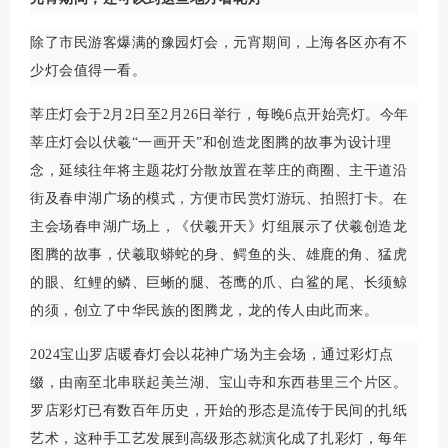
除了市民游客爆满的豫园灯会，元宵期间，上海各区亦有不
少灯会值得一看。
莘庄灯会于2月2日至2月26日举行，每晚6点开始亮灯。今年
莘庄灯会以伏羲“一画开天”和创造龙图腾的故事为设计理
念，延续往年将主题花灯分散放置在莘庄的商圈、主干道沿
街及春申湖广场的模式，方便市民赏灯游玩、拍照打卡。在
主会场春申湖广场上，《伏羲开天》灯组展示了伏羲创造龙
图腾的故事，伏羲取蟒蛇的身、鳄鱼的头、雄鹿的角、猛虎
的眼、红鲤的鳞、巨蜥的腿、苍鹰的爪、白鲨的尾、长须鲸
的须，创立了中华民族的图腾龙，龙的传人由此而来。
2024宝山罗店暖春灯会以花神广场为主会场，通过彩灯点
缀，由南至北串联起美兰湖、宝山寺和东西巷里三个片区。
罗店彩灯已有数百年历史，开始的形态是流传于民间的扎纸
艺术，这种手工艺发展到高级形态就演化成了扎彩灯，每年