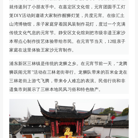
就传递到了小朋友手中。在嘉定区文化馆，元宵团圆手工灯
笼DIY活动则邀请大家制作醒狮灯笼，共度元宵。在徐汇土
山湾博物馆，亲子家庭穿着国风装制作花灯，度过一个充满
传统文化气息的元宵节。静安区文化馆则把市级非遗王家沙
本帮点心制作技艺体验带给市民。在元宵节当天，12组亲子
家庭在这里体验王家沙元宵制作。
浦东新区三林镇是传统的龙狮之乡。在元宵节前一天，“龙腾
狮跃闹元宵”活动在三林老街举行。龙狮队带来的百米金龙在
三林老街上游弋飞腾，带来令人难忘的表演。民俗行街和非
遗集市则展示了三林本地民风习俗和特色物产。