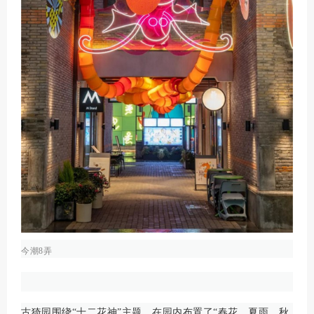
今潮8弄
古猗园围绕“十二花神”主题，在园内布置了“春花、夏雨、秋