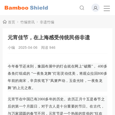
首页
竹编资讯
非遗竹编
元宵佳节，在上海感受传统民俗非遗
小编
2025-04-06
阅读
946
今年春节还未到，豫园布展中的灯会就在网上“破圈”， 400多
条鱼灯组成的 “一夜鱼龙舞”灯彩灵动优美，将观众拉回800多
年前的南宋，辛弃疾笔下“凤箫声动，玉壶光转，一夜鱼龙
舞”的上元之夜。
元宵节在中国已有2000多年的历史。农历正月十五是春节之
后的第一个月圆日，对于古人是十分重要的节日。在古代，
与万家团圆的春节不同，元宵节是一个热闹的世俗的“狂欢